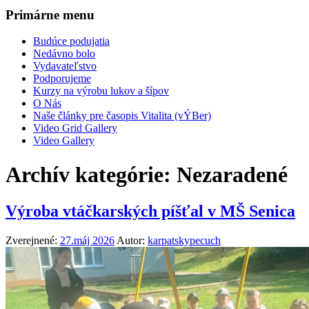
Primárne menu
Budúce podujatia
Nedávno bolo
Vydavateľstvo
Podporujeme
Kurzy na výrobu lukov a šípov
O Nás
Naše články pre časopis Vitalita (vÝBer)
Video Grid Gallery
Video Gallery
Archív kategórie:
Nezaradené
Výroba vtáčkarských píšťal v MŠ Senica
Zverejnené:
27.máj 2026
Autor:
karpatskypecuch