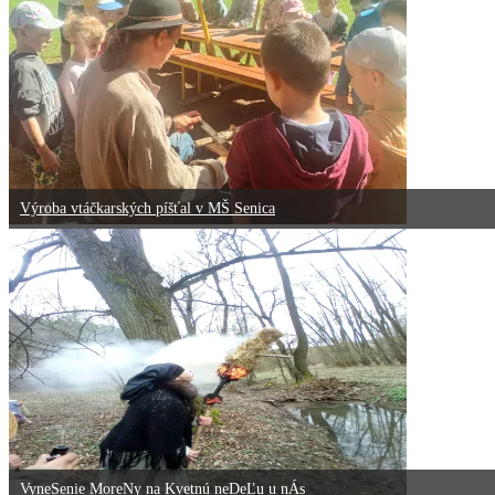
Výroba vtáčkarských píšťal v MŠ Senica
VyneSenie MoreNy na Kvetnú neDeĽu u nÁs