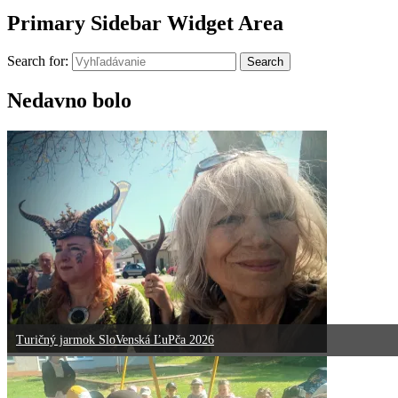
Primary Sidebar Widget Area
Search for:
Search
Nedavno bolo
Turičný jarmok SloVenská ĽuPča 2026