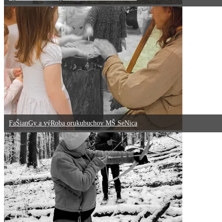
FaŠianGy a výRoba orukubuchov MŠ SeNica