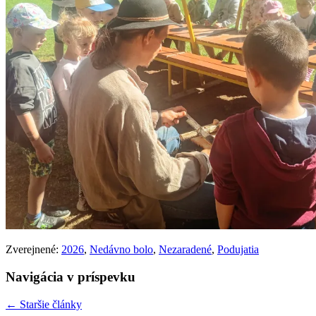
Zverejnené:
2026
,
Nedávno bolo
,
Nezaradené
,
Podujatia
Navigácia v príspevku
←
Staršie články