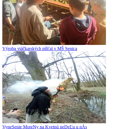
Výroba vtáčkarských píšťal v MŠ Senica
VyneSenie MoreNy na Kvetnú neDeĽu u nÁs