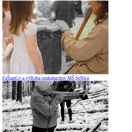
FaŠianGy a výRoba orukubuchov MŠ SeNica