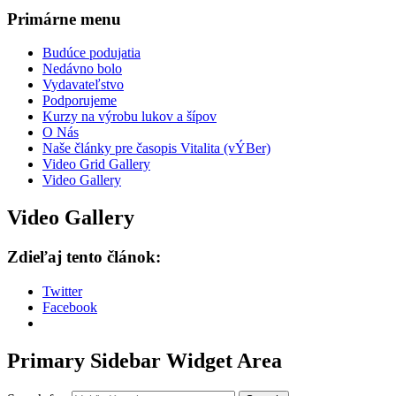
Primárne menu
Budúce podujatia
Nedávno bolo
Vydavateľstvo
Podporujeme
Kurzy na výrobu lukov a šípov
O Nás
Naše články pre časopis Vitalita (vÝBer)
Video Grid Gallery
Video Gallery
Video Gallery
Zdieľaj tento článok:
Twitter
Facebook
Primary Sidebar Widget Area