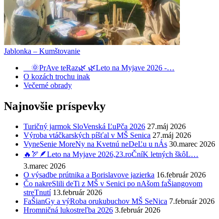
Jablonka – Kumštovanie
🌞PrAve teRaz🌿 🌿Leto na Myjave 2026 -…
O kozách trochu inak
Večerné obrady
Najnovšie príspevky
Turičný jarmok SloVenská ĽuPča 2026
27.máj 2026
Výroba vtáčkarských píšťal v MŠ Senica
27.máj 2026
VyneSenie MoreNy na Kvetnú neDeĽu u nÁs
30.marec 2026
🔥🏹🪶Leto na Myjave 2026,23.roČníK letných škôL…
3.marec 2026
O výsadbe prútnika a Borislavove jazierka
16.február 2026
Čo nakreSlili deTi z MŠ v Senici po nAšom faŠiangovom
streTnutí
13.február 2026
FaŠianGy a výRoba orukubuchov MŠ SeNica
7.február 2026
Hromničná lukostreľba 2026
3.február 2026