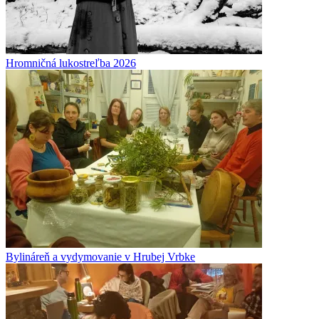
Hromničná lukostreľba 2026
Bylináreň a vydymovanie v Hrubej Vrbke