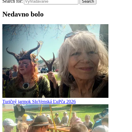
Search for:
Search
Nedavno bolo
Turičný jarmok SloVenská ĽuPča 2026