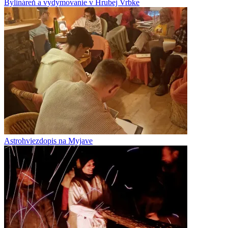
Bylináreň a vydymovanie v Hrubej Vrbke
Astrohviezdopis na Myjave