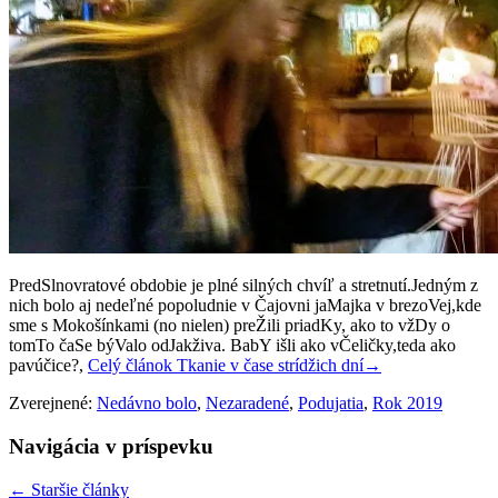
PredSlnovratové obdobie je plné silných chvíľ a stretnutí.Jedným z
nich bolo aj nedeľné popoludnie v Čajovni jaMajka v brezoVej,kde
sme s Mokošínkami (no nielen) preŽili priadKy, ako to vžDy o
tomTo čaSe býValo odJakživa. BabY išli ako vČeličky,teda ako
pavúčice?️,
Celý článok
Tkanie v čase strídžich dní
→
Zverejnené:
Nedávno bolo
,
Nezaradené
,
Podujatia
,
Rok 2019
Navigácia v príspevku
←
Staršie články