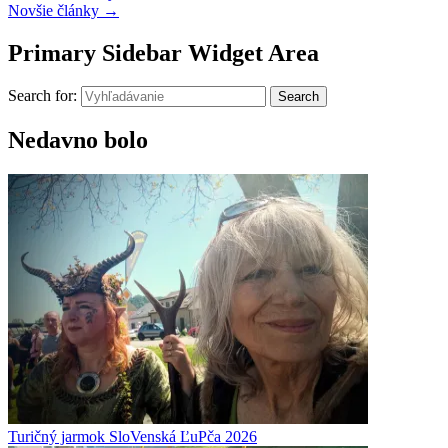
Novšie články
→
Primary Sidebar Widget Area
Search for:
Search
Nedavno bolo
Turičný jarmok SloVenská ĽuPča 2026