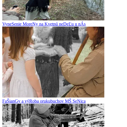
VyneSenie MoreNy na Kvetnú neDeĽu u nÁs
FaŠianGy a výRoba orukubuchov MŠ SeNica