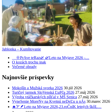
Jablonka – Kumštovanie
🌞PrAve teRaz🌿 🌿Leto na Myjave 2026 -…
O kozách trochu inak
Večerné obrady
Najnovšie príspevky
Mokošín a Mužská svorka 2026
30.júl 2026
Turičný jarmok SloVenská ĽuPča 2026
27.máj 2026
Výroba vtáčkarských píšťal v MŠ Senica
27.máj 2026
VyneSenie MoreNy na Kvetnú neDeĽu u nÁs
30.marec 2026
🔥🏹🪶Leto na Myjave 2026,23.roČníK letných škôL…