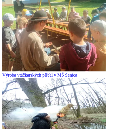
Výroba vtáčkarských píšťal v MŠ Senica