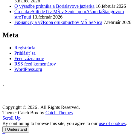
3.marec 2026
O výsadbe prútnika a Borislavove jazierka
16.február 2026
Čo nakreSlili deTi z MŠ v Senici po nAšom faŠiangovom
streTnutí
13.február 2026
FaŠianGy a výRoba orukubuchov MŠ SeNica
7.február 2026
Meta
Registrácia
Prihlásiť sa
Feed záznamov
RSS feed komentárov
WordPress.org
.
Copyright © 2026
. All Rights Reserved.
Theme: Catch Box by
Catch Themes
Scroll Up
By continuing to browse this site, you agree to our
use of cookies
.
I Understand