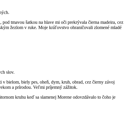
ených.
i, pod tmavou šatkou na hlave mi oči prekrývala čierna madeira, cez
ovským žezlom v ruke. Moje kráľovstvo ohraničovali zlomené mladé
ch slov.
i v bielom, biely pes, oheň, dym, kruh, obrad, cez čierny závoj
ovekom a prírodou. Veľmi príjemný zážitok.
nútornom kruhu keď sa slamenej Morene odovzdávalo to čoho je