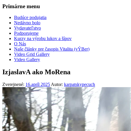
Primárne menu
Budúce podujatia
Nedávno bolo
Vydavateľstvo
Podporujeme
Kurzy na výrobu lukov a šípov
O Nás
Naše články pre časopis Vitalita (vÝBer)
Video Grid Gallery
Video Gallery
IzjaslavA ako MoRena
Zverejnené:
16.apríl 2025
Autor:
karpatskypecuch