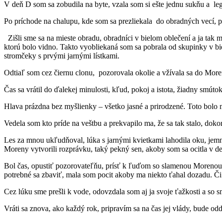
V deň D som sa zobudila na byte, vzala som si ešte jednu sukňu a leg
Po príchode na chalupu, kde som sa prezliekala do obradných vecí, pri
Zišli sme sa na mieste obradu, obradníci v bielom oblečení a ja tak 
ktorú bolo vidno. Takto vyobliekaná som sa pobrala od skupinky v b
stromčeky s prvými jarnými lístkami.
Odtiaľ som cez čiernu clonu, pozorovala okolie a vžívala sa do More
Čas sa vrátil do ďalekej minulosti, kľud, pokoj a istota, žiadny smúto
Hlava prázdna bez myšlienky – všetko jasné a prirodzené. Toto bolo
Vedela som kto príde na veštbu a prekvapilo ma, že sa tak stalo, dok
Les za mnou ukľudňoval, lúka s jarnými kvietkami lahodila oku, jemný 
Moreny vytvorili rozprávku, taký pekný sen, akoby som sa ocitla v d
Bol čas, opustiť pozorovateľňu, prísť k ľuďom so slamenou Morenou
potrebné sa zbaviť, mala som pocit akoby ma niekto ťahal dozadu. Či
Cez lúku sme prešli k vode, odovzdala som aj ja svoje ťažkosti a so
Vráti sa znova, ako každý rok, pripravím sa na čas jej vlády, bude o