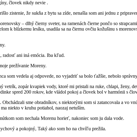
íny, človek nikdy nevie .
šlo zistenie, že sukňa z bytu sa zíde, nenašla som ani jednu z priprav
morenovsky – dlhý čierny sveter, na ramenách čierne pončo so strapcam
ielom k blízkemu lesíku, usadila sa na čiernu ovčiu kožušinu s moren
ny.
k, radosť ani iná emócia. Iba kľud.
 moje prežívanie Moreny.
onca som vedela aj odpovede, no vyjadriť sa bolo ťažšie, nebolo správny
vetrík, zopár kvapiek vody, ktoré mi pristali na ruke, chlapi, ženy, det
edinke spred 200 rokov, kde vládol pokoj a človek bol v harmónii s čl
. Obchádzali sme obradníkov, s niektorými som si zatancovala a vo v
 ma niekto v kruhu potiahol, naozaj netuším.
 smútkom som nechala Morenu horieť, nakoniec som ju dala vode.
ddychový a pokojný, Taký ako som ho na chvíľu prežila.