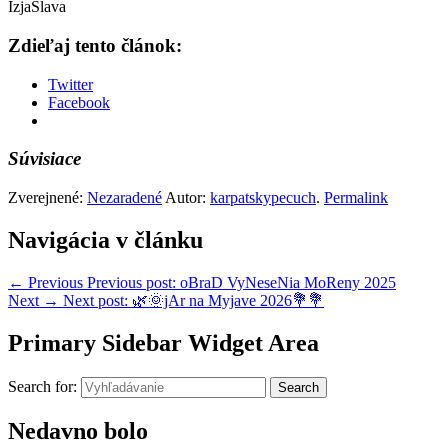
IzjaSlava
Zdieľaj tento článok:
Twitter
Facebook
Súvisiace
Zverejnené:
Nezaradené
Autor:
karpatskypecuch
.
Permalink
Navigácia v článku
←
Previous
Previous post:
oBraD VyNeseNia MoReny 2025
Next
→
Next post:
🌿🌞jAr na Myjave 2026💐💐
Primary Sidebar Widget Area
Search for:
Search
Nedavno bolo