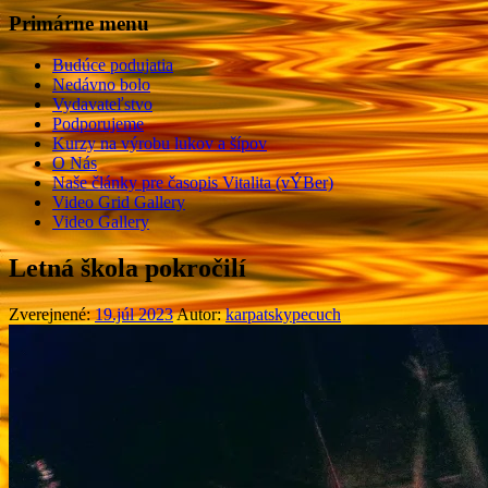
Primárne menu
Budúce podujatia
Nedávno bolo
Vydavateľstvo
Podporujeme
Kurzy na výrobu lukov a šípov
O Nás
Naše články pre časopis Vitalita (vÝBer)
Video Grid Gallery
Video Gallery
Letná škola pokročilí
Zverejnené:
19.júl 2023
Autor:
karpatskypecuch