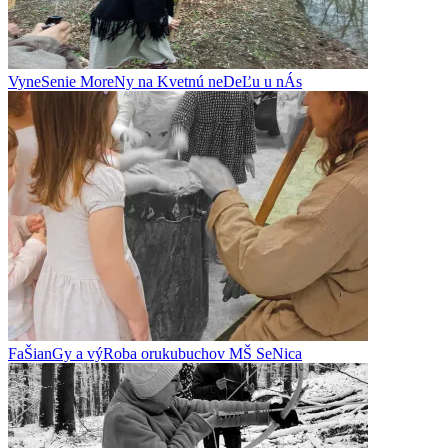
VyneSenie MoreNy na Kvetnú neDeĽu u nÁs
FaŠianGy a výRoba orukubuchov MŠ SeNica