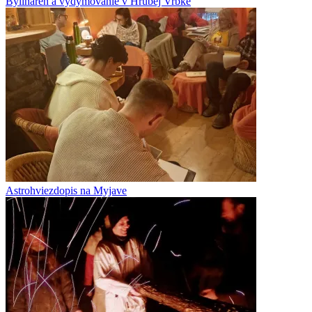
Bylináreň a vydymovanie v Hrubej Vrbke
Astrohviezdopis na Myjave