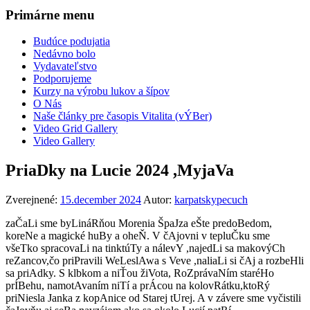
Primárne menu
Budúce podujatia
Nedávno bolo
Vydavateľstvo
Podporujeme
Kurzy na výrobu lukov a šípov
O Nás
Naše články pre časopis Vitalita (vÝBer)
Video Grid Gallery
Video Gallery
PriaDky na Lucie 2024 ,MyjaVa
Zverejnené:
15.december 2024
Autor:
karpatskypecuch
zaČaLi sme byLináRňou Morenia ŠpaJza eŠte predoBedom,
koreNe a magické huBy a oheŇ. V čAjovni v tepluČku sme
všeTko spracovaLi na tinktúTy a nálevY ,najedLi sa makovýCh
reZancov,čo priPravili WeLeslAwa s Veve ,naliaLi si čAj a rozbeHli
sa priAdky. S klbkom a niŤou žiVota, RoZprávaNím staréHo
prÍBehu, namotAvaním niTí a prÁcou na kolovRátku,ktoRý
priNiesla Janka z kopAnice od Starej tUrej. A v závere sme vyčistili