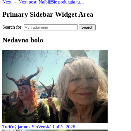
Next
→
Next post:
Najbližšie podujatia tu…
Primary Sidebar Widget Area
Search for:
Search
Nedavno bolo
Turičný jarmok SloVenská ĽuPča 2026