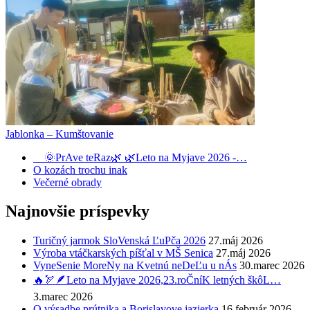
Jablonka – Kumštovanie
🌞PrAve teRaz🌿 🌿Leto na Myjave 2026 -…
O kozách trochu inak
Večerné obrady
Najnovšie príspevky
Turičný jarmok SloVenská ĽuPča 2026
27.máj 2026
Výroba vtáčkarských píšťal v MŠ Senica
27.máj 2026
VyneSenie MoreNy na Kvetnú neDeĽu u nÁs
30.marec 2026
🔥🏹🪶Leto na Myjave 2026,23.roČníK letných škôL…
3.marec 2026
O výsadbe prútnika a Borislavove jazierka
16.február 2026