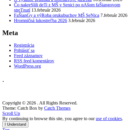
Čo nakreSlili deTi z MŠ v Senici po nAšom faŠiangovom
streTnutí
13.február 2026
FaŠianGy a výRoba orukubuchov MŠ SeNica
7.február 2026
Hromničná lukostreľba 2026
3.február 2026
Meta
Registrácia
Prihlásiť sa
Feed záznamov
RSS feed komentárov
WordPress.org
.
Copyright © 2026
. All Rights Reserved.
Theme: Catch Box by
Catch Themes
Scroll Up
By continuing to browse this site, you agree to our
use of cookies
.
I Understand
Top