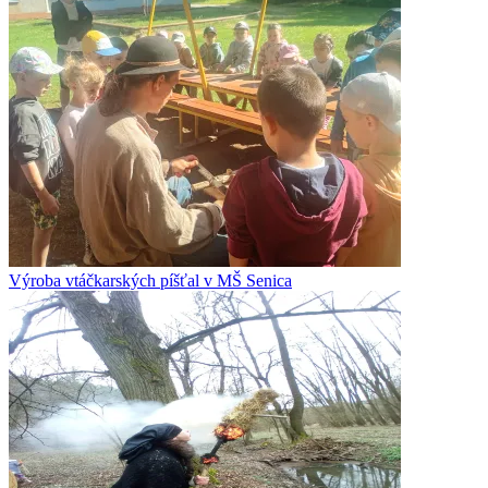
Výroba vtáčkarských píšťal v MŠ Senica