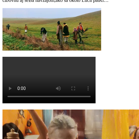
čaJovňu aj seBa navzájom,ako sa okolo Lucií patRí…