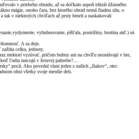
aďovalo v priebehu obradu, až sa dočkalo aspoň trikrát úžasného
ákno mágie, onoho čara, bez ktorého obrad nemá žiadnu silu, o
a tak v niektorých chvíľach až prsty brneli a naskakovali
esanie,vydymenie, vybubnovanie, píšťala, postrižiny, hostina atď.) sú
rítomnosť. A sa deje.
 zažitia celku, jednoty.
az niektorí vyzúvať, pričom bubny ani na chvíľu neustávajú v hre,
, keď ľudia tancujú v žeravej pahrebe?…
sky“ pocit. Ako povedal vlani jeden z našich „žiakov“, otec
adnom ohni všetky svoje menšie deti.