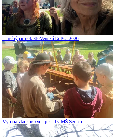
Turičný jarmok SloVenská ĽuPča 2026
Výroba vtáčkarských píšťal v MŠ Senica