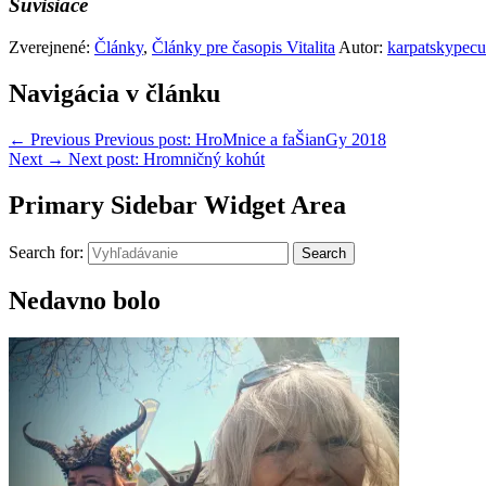
Súvisiace
Zverejnené:
Články
,
Články pre časopis Vitalita
Autor:
karpatskypec
Navigácia v článku
←
Previous
Previous post:
HroMnice a faŠianGy 2018
Next
→
Next post:
Hromničný kohút
Primary Sidebar Widget Area
Search for:
Search
Nedavno bolo