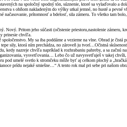
astavených na spoločný spodný tón, súznenie, ktoré sa vylaďovalo a dol
enstva s ohňom nakladeným do výšky utkal jemné, no husté a pevné vl
né načasovanie, prítomnosť a bdelosť, sila zámeru. To všetko tam bolo, 
. Nový. Pritom jeho súčasti (očistenie priestoru,nastolenie zámeru, kr
y prinesie chvíľa.
né spoločenstvo. My sa iba poddáme a vezieme na vlne. Obrad je čistá p
 v tepe sily, ktorá ním prechádza, no zároveň ju tvorí…Očistná skúsenosť
, kedy nazreje chvíľa napríklad k rozhrabaniu pahreby, a sa začnú nar
 organizovania, vysvetľovania… Lebo čo už navysvetľuješ v takej chvíli
oru pod umelé svetlo k stromčeku môže byť aj celkom plochý a „hračkár
ianoce prídu nejaké smiešne…“ A tento rok mal pri sebe pri našom obr