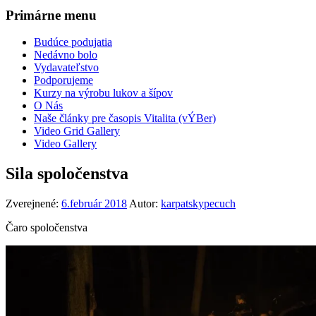
Primárne menu
Budúce podujatia
Nedávno bolo
Vydavateľstvo
Podporujeme
Kurzy na výrobu lukov a šípov
O Nás
Naše články pre časopis Vitalita (vÝBer)
Video Grid Gallery
Video Gallery
Sila spoločenstva
Zverejnené:
6.február 2018
Autor:
karpatskypecuch
Čaro spoločenstva