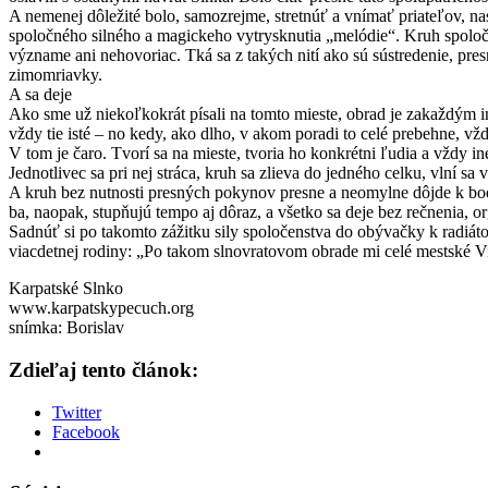
A nemenej dôležité bolo, samozrejme, stretnúť a vnímať priateľov, n
spoločného silného a magickeho vytrysknutia „melódie“. Kruh spoloč
význame ani nehovoriac. Tká sa z takých nití ako sú sústredenie, pres
zimomriavky.
A sa deje
Ako sme už niekoľkokrát písali na tomto mieste, obrad je zakaždým iný
vždy tie isté – no kedy, ako dlho, v akom poradi to celé prebehne, vžd
V tom je čaro. Tvorí sa na mieste, tvoria ho konkrétni ľudia a vždy i
Jednotlivec sa pri nej stráca, kruh sa zlieva do jedného celku, vlní sa
A kruh bez nutnosti presných pokynov presne a neomylne dôjde k bodu
ba, naopak, stupňujú tempo aj dôraz, a všetko sa deje bez rečnenia,
Sadnúť si po takomto zážitku sily spoločenstva do obývačky k radiát
viacdetnej rodiny: „Po takom slnovratovom obrade mi celé mestské V
Karpatské Slnko
www.karpatskypecuch.org
snímka: Borislav
Zdieľaj tento článok:
Twitter
Facebook