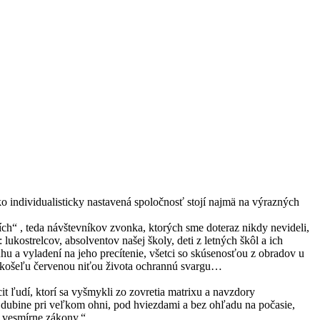
ko individualisticky nastavená spoločnosť stojí najmä na výrazných
h“ , teda návštevníkov zvonka, ktorých sme doteraz nikdy nevideli,
 lukostrelcov, absolventov našej školy, deti z letných škôl a ich
u a vyladení na jeho precítenie, všetci so skúsenosťou z obradov u
oju košeľu červenou niťou života ochrannú svargu…
it ľudí, ktorí sa vyšmykli zo zovretia matrixu a navzdory
v dubine pri veľkom ohni, pod hviezdami a bez ohľadu na počasie,
ia vesmírne zákony.“