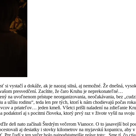
ť si vystačí a dokáže, ak je naozaj silná, aj nemožné. Že dnešná, vyso
po vašom presvedčení. Zacítite, že čaro Kruhu je neprekonateľné…
vený na uvoľnenom prístupe neorganizovania, neočakávania, bez „cudzíc
u a užšiu rodinu“, teda len pre tých, ktorí k nám chodievajú počas roka:
vcov a priateľov… jeden kmeň. Všetci prišli naladení na zdieľanie Kruh
 ba podaktorí aj s pocitmi človeka, ktorý prvý raz v živote vyšil na sv
eďže deň nato začínali Štedrým večerom Vianoce. O to jasavejší bol poc
ocestovali aj desiatky i stovky kilometrov na myjavskú kopanicu, aby 
sť. Pre ľudí v ten večer bolo najpodstatnejšie práve toto: „Sme tí, čo ct