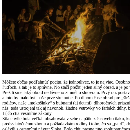
Môžete občas podľahnúť pocitu, že jednotlivec, to je najviac. Osobnos
ľuďoch, a tak je to správne. No stačí prežiť jeden silný obrad, a je 
Prežili sme taký obrad nedávneho zimného slnovratu. Prvý raz posta
a toto by malo byť naše prvé stretnutie. Po dlhom čase obrad pre „širši
rodičov, naše „mokošínky“ s bubnami (aj deťmi), dlhoročných priazni
nás, teda ustrojení tak aj navonok, žiadne vetrovky vo farbách dúhy,
Tí,čo ctia vesmírne zákony
Sila chvíle bola veľká: obsahovala v sebe napätie z časového tlaku, k
predsviatočnému zhonu a požiadavkám rodiny i toho, čo sa „patrí“, d
oslávili s ostatnými návrat Slnka. Bolo cítiť presne túto spolupatrično